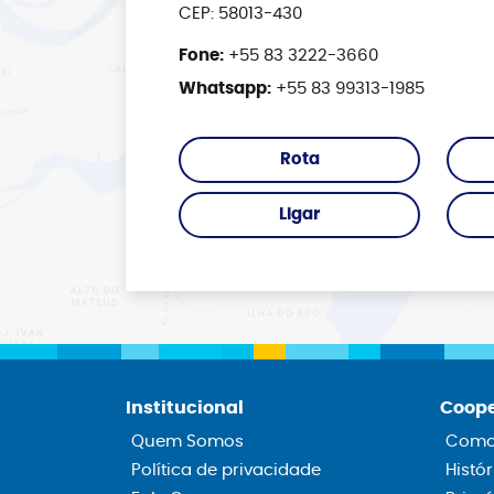
CEP: 58013-430
Fone:
+55 83 3222-3660
Whatsapp:
+55 83 99313-1985
Rota
Ligar
Institucional
Coope
Quem Somos
Como 
Política de privacidade
Histór