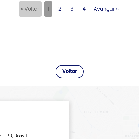
‹‹ Voltar
1
2
3
4
Avançar ››
- PB, Brasil