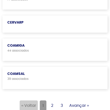
CERVARP
COAMIGA
44 associados
COAMSAL
39 associados
‹‹ Voltar
1
2
3
Avançar ››