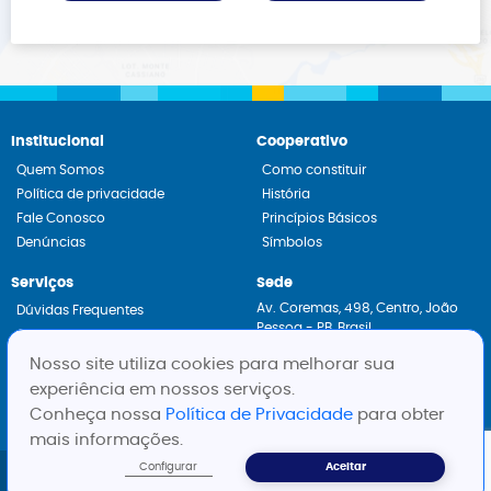
Institucional
Cooperativo
Quem Somos
Como constituir
Política de privacidade
História
Fale Conosco
Princípios Básicos
Denúncias
Símbolos
Serviços
Sede
Av. Coremas, 498, Centro, João
Dúvidas Frequentes
Pessoa - PB, Brasil
Constituição de Cooperativas
CEP: 58013-430
Assessoria Jurídica
Nosso site utiliza cookies para melhorar sua
Fone:
+55 83 3222-3660
experiência em nossos serviços.
Whatsapp:
+55 83 99313-1985
Conheça nossa
Política de Privacidade
para obter
mais informações.
Configurar
Aceitar
Todos os direitos reservados a
SESCOOP-PB