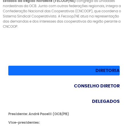
Estados da Região Nordeste (FECOOP/NE)
congrega as unidades
nordestinas da OCB. Junto com outras federações regionais, integra a
Confederação Nacional das Cooperativas (CNCOOP), que coordena o
Sistema Sindical Cooperativista. A Fecoop/NE atua na representação
das demandas e dos interesses das cooperativas da região perante a
CNCOOP.
DIRETORIA
CONSELHO DIRETOR
DELEGADOS
Presidente: André Pacelli (OCB/PB)
Vice-presidentes: