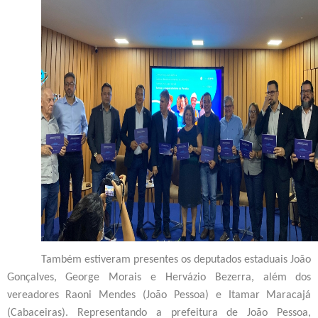
Também estiveram presentes os deputados estaduais João
Gonçalves, George Morais e Hervázio Bezerra, além dos
vereadores Raoni Mendes (João Pessoa) e Itamar Maracajá
(Cabaceiras). Representando a prefeitura de João Pessoa,