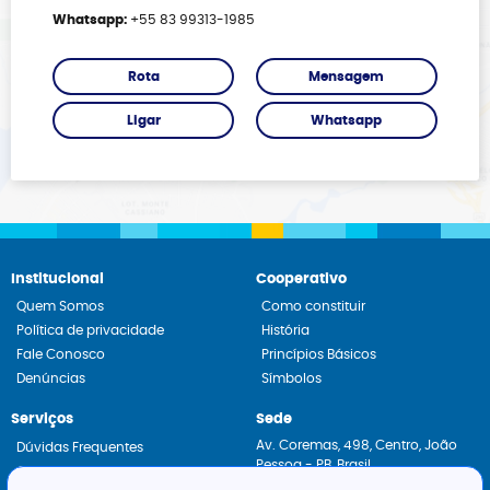
Whatsapp:
+55 83 99313-1985
Rota
Mensagem
Ligar
Whatsapp
Institucional
Cooperativo
Quem Somos
Como constituir
Política de privacidade
História
Fale Conosco
Princípios Básicos
Denúncias
Símbolos
Serviços
Sede
Av. Coremas, 498, Centro, João
Dúvidas Frequentes
Pessoa - PB, Brasil
Constituição de Cooperativas
CEP: 58013-430