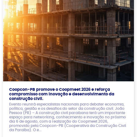
Coopcon-PB promove o Coopmeet 2026 e reforça
compromisso com inovação e desenvolvimento da
construção civil.
Evento reunirá especialistas nacionais para debater economia,
política, gestão e os desafios do setor da construção civil. João
Pessoa (PB) – A construção civil paraibana terá um importante
espaço para networking, conhecimento e inovação no próximo
dia 6 de agosto, com a realização do Coopmeet 2026,
promovido pela Coopcon-PB (Cooperativa da Construção Civil
da Paraíba). O e...